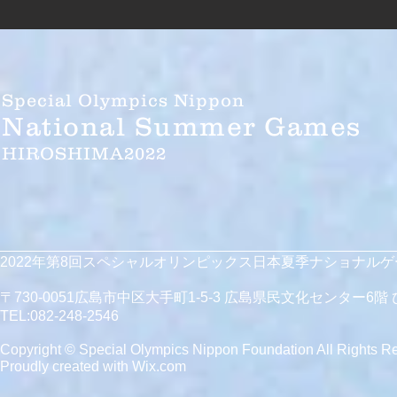
Special Olympics Nippon
National Summer Games
HIROSHIMA2022
2022年第8回スペシャルオリンピックス日本夏季ナショナル
〒730-0051広島市中区大手町1-5-3 広島県民文化センター6
TEL:082-248-2546
Copyright © Special Olympics Nippon Foundation All Rights R
Proudly created with
Wix.com